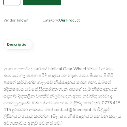
Vendor:
known
Category:
Our Product
Description
ඉහත සදහන් ආකාරයේ Helical Gear Wheel ඔබගේ අවශ්‍ය
තාවයට ගැලපෙන පරිදි සාදවා ගත හැක. මෙය බියගම පිහිටි
අපගේ කර්මාන්ත ශාලාවේ නිෂ්පාදනය කරන අතර ඔබගේ
අදීක්ෂණය යටතේ සිදුකරගත හැක. අපගේ සෑම නිෂ්පාදනයක්
සදහාම දිගුකලීන වගකීමක් ලබාදෙන අතර නඩත්තු සේවා ද
සපයනු ලැබේ. ඔබගේ අවශ්‍යතාවය පිළිබද තොරතුරු 0775 415
415 දුරකථන අංකයට හෝ
contact@finedepot.lk
විද්‍
යුත්
ලිපිනයට යොමු කරන්න. (මිල සහ නිෂ්පාදනයට ගතවන කාලය
අවශ්‍යතාවය අනුව වෙනස් වේ.)