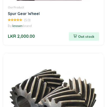
Our Product
Spur Gear Wheel
(5.0)
By
known
brand
LKR 2,000.00
Out stock