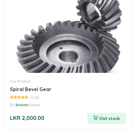
Our Product
Spiral Bevel Gear
(5.0)
By
known
brand
LKR 2,000.00
Out stock