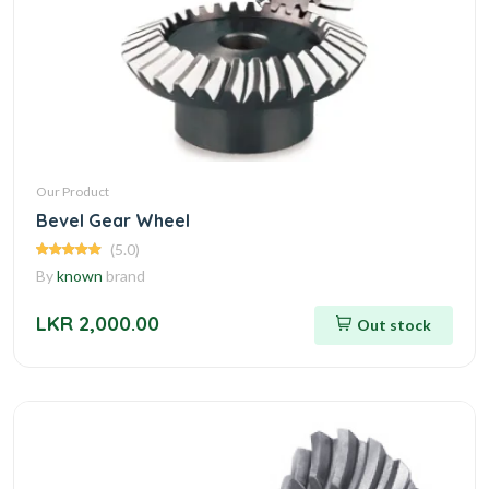
Our Product
Bevel Gear Wheel
(5.0)
By
known
brand
LKR 2,000.00
Out stock