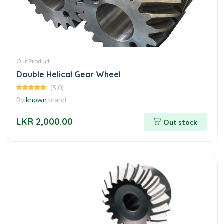
Our Product
Double Helical Gear Wheel
(5.0)
By
known
brand
LKR 2,000.00
Out stock